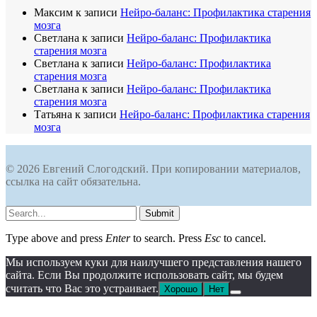
Максим
к записи
Нейро-баланс: Профилактика старения
мозга
Cветлана
к записи
Нейро-баланс: Профилактика
старения мозга
Светлана
к записи
Нейро-баланс: Профилактика
старения мозга
Cветлана
к записи
Нейро-баланс: Профилактика
старения мозга
Татьяна
к записи
Нейро-баланс: Профилактика старения
мозга
© 2026 Евгений Слогодский. При копировании материалов,
ссылка на сайт обязательна.
Submit
Type above and press
Enter
to search. Press
Esc
to cancel.
Мы используем куки для наилучшего представления нашего
сайта. Если Вы продолжите использовать сайт, мы будем
считать что Вас это устраивает.
Хорошо
Нет