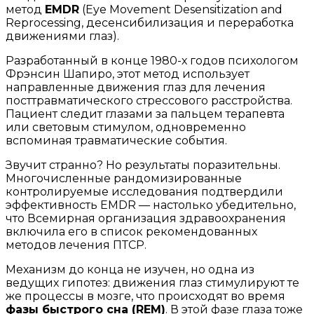
метод
EMDR
(Eye Movement Desensitization and
Reprocessing, десенсибилизация и переработка
движениями глаз).
Разработанный в конце 1980-х годов психологом
Фрэнсин Шапиро, этот метод использует
направленные движения глаз для лечения
посттравматического стрессового расстройства.
Пациент следит глазами за пальцем терапевта
или световым стимулом, одновременно
вспоминая травматические события.
Звучит странно? Но результаты поразительны.
Многочисленные рандомизированные
контролируемые исследования подтвердили
эффективность EMDR — настолько убедительно,
что Всемирная организация здравоохранения
включила его в список рекомендованных
методов лечения ПТСР.
Механизм до конца не изучен, но одна из
ведущих гипотез: движения глаз стимулируют те
же процессы в мозге, что происходят во время
фазы быстрого сна (REM)
. В этой фазе глаза тоже