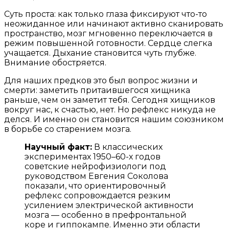
Суть проста: как только глаза фиксируют что-то
неожиданное или начинают активно сканировать
пространство, мозг мгновенно переключается в
режим повышенной готовности. Сердце слегка
учащается. Дыхание становится чуть глубже.
Внимание обостряется.
Для наших предков это был вопрос жизни и
смерти: заметить притаившегося хищника
раньше, чем он заметит тебя. Сегодня хищников
вокруг нас, к счастью, нет. Но рефлекс никуда не
делся. И именно он становится нашим союзником
в борьбе со старением мозга.
Научный факт:
В классических
экспериментах 1950–60-х годов
советские нейрофизиологи под
руководством Евгения Соколова
показали, что ориентировочный
рефлекс сопровождается резким
усилением электрической активности
мозга — особенно в префронтальной
коре и гиппокампе. Именно эти области