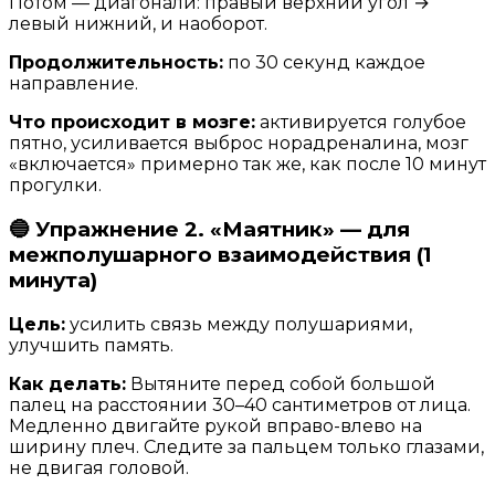
Потом — диагонали: правый верхний угол →
левый нижний, и наоборот.
Продолжительность:
по 30 секунд каждое
направление.
Что происходит в мозге:
активируется голубое
пятно, усиливается выброс норадреналина, мозг
«включается» примерно так же, как после 10 минут
прогулки.
🔵 Упражнение 2. «Маятник» — для
межполушарного взаимодействия (1
минута)
Цель:
усилить связь между полушариями,
улучшить память.
Как делать:
Вытяните перед собой большой
палец на расстоянии 30–40 сантиметров от лица.
Медленно двигайте рукой вправо-влево на
ширину плеч. Следите за пальцем только глазами,
не двигая головой.